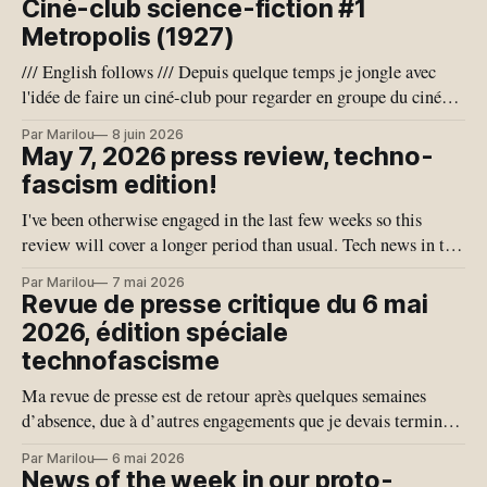
Ciné-club science-fiction #1
Metropolis (1927)
/// English follows /// Depuis quelque temps je jongle avec
l'idée de faire un ciné-club pour regarder en groupe du cinéma
de science-fiction, qui est un genre que j'adore. Je pense aussi
Par Marilou
8 juin 2026
que notre conjoncture géo-politique actuelle se prête bien à
May 7, 2026 press review, techno-
l'exercice de
fascism edition!
I've been otherwise engaged in the last few weeks so this
review will cover a longer period than usual. Tech news in the
last month have given us quite a few bangers, giving us a
Par Marilou
7 mai 2026
glimpse of our possible techno-fascist near future. This
Revue de presse critique du 6 mai
edition is more specifically
2026, édition spéciale
technofascisme
Ma revue de presse est de retour après quelques semaines
d’absence, due à d’autres engagements que je devais terminer.
Je vais donc couvrir plus de temps qu’habituellement. Les
Par Marilou
6 mai 2026
nouvelles en Tech du dernier mois nous ont offert quelques
News of the week in our proto-