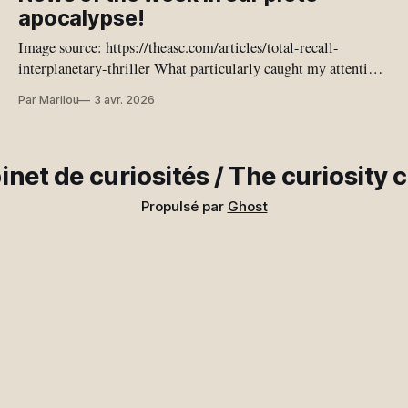
joyaux, nous exposant une vision de notre proche avenir
apocalypse!
Image source: https://theasc.com/articles/total-recall-
interplanetary-thriller What particularly caught my attention
this week is the coming out of journalists who are no longer
Par Marilou
3 avr. 2026
journalists; they have completely delegated their minds to the
plagiarism machine. Some journalists no longer write their
own texts and are proud of
inet de curiosités / The curiosity 
Propulsé par
Ghost