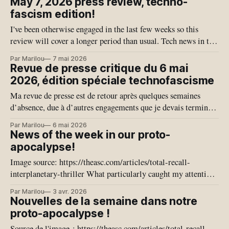
May 7, 2026 press review, techno-
l'exercice de
fascism edition!
I've been otherwise engaged in the last few weeks so this
review will cover a longer period than usual. Tech news in the
last month have given us quite a few bangers, giving us a
Par Marilou
7 mai 2026
glimpse of our possible techno-fascist near future. This
Revue de presse critique du 6 mai
edition is more specifically
2026, édition spéciale technofascisme
Ma revue de presse est de retour après quelques semaines
d’absence, due à d’autres engagements que je devais terminer.
Je vais donc couvrir plus de temps qu’habituellement. Les
Par Marilou
6 mai 2026
nouvelles en Tech du dernier mois nous ont offert quelques
News of the week in our proto-
joyaux, nous exposant une vision de notre proche avenir
apocalypse!
Image source: https://theasc.com/articles/total-recall-
interplanetary-thriller What particularly caught my attention
this week is the coming out of journalists who are no longer
Par Marilou
3 avr. 2026
journalists; they have completely delegated their minds to the
Nouvelles de la semaine dans notre
plagiarism machine. Some journalists no longer write their
proto-apocalypse !
own texts and are proud of
Source de l'image : https://theasc.com/articles/total-recall-