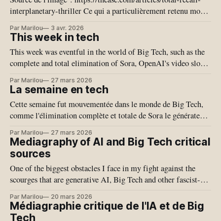
interplanetary-thriller Ce qui a particulièrement retenu mon
attention cette semaine est le coming out des journalistes qui
Par Marilou
3 avr. 2026
n’en sont plus; qui ont complètement délégué leurs cerveau à
This week in tech
la machine à plagiat. Des journalistes ne rédigent plus leurs
This week was eventful in the world of Big Tech, such as the
complete and total elimination of Sora, OpenAI's video slop
generator. This was a great personal joy. Meta and Youtube
Par Marilou
27 mars 2026
lost in court. Wikipedia has banned the use of generative AI
La semaine en tech
in the writing of articles,
Cette semaine fut mouvementée dans le monde de Big Tech,
comme l'élimination complète et totale de Sora le générateur
de slop vidéo d'OpenAI. Ceci fut ma grande joie personnelle.
Par Marilou
27 mars 2026
Meta et Youtube ont perdu en cour. Wikipedia a interdit
Mediagraphy of AI and Big Tech critical
l'utilisation de l'IA
sources
One of the biggest obstacles I face in my fight against the
scourges that are generative AI, Big Tech and other fascist-
leaning clankers, is that most people aren’t aware of all the
Par Marilou
20 mars 2026
critical literature on the subject. This makes it difficult to
Médiagraphie critique de l'IA et de Big
have conversations about it without coming
Tech