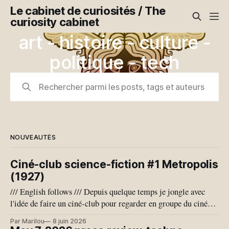
Le cabinet de curiosités / The
curiosity cabinet
art - histoire - culture -
politique - tech
Rechercher parmi les posts, tags et auteurs
NOUVEAUTÉS
Ciné-club science-fiction #1 Metropolis
(1927)
/// English follows /// Depuis quelque temps je jongle avec
l'idée de faire un ciné-club pour regarder en groupe du cinéma
de science-fiction, qui est un genre que j'adore. Je pense aussi
Par Marilou
8 juin 2026
que notre conjoncture géo-politique actuelle se prête bien à