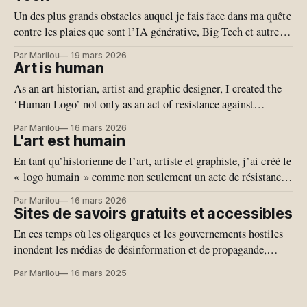
Un des plus grands obstacles auquel je fais face dans ma quête
contre les plaies que sont l’IA générative, Big Tech et autres
bebelles fascisantes, est que la majorité des gens ne sont pas
Par Marilou
19 mars 2026
au courant de toute la documentation critique sur le sujet. Il
Art is human
m’est alors difficile
As an art historian, artist and graphic designer, I created the
‘Human Logo’ not only as an act of resistance against
generative AI, but also as a symbol of pride in my own
Par Marilou
16 mars 2026
creativity. Because I am proud of my work, which comes
L'art est humain
entirely from me. I am proud not
En tant qu’historienne de l’art, artiste et graphiste, j’ai créé le
« logo humain » comme non seulement un acte de résistance
aux IA génératives, mais comme un symbole de fierté de ma
Par Marilou
16 mars 2026
propre créativité. Parce que je suis fière de mon travail, qui
Sites de savoirs gratuits et accessibles
vient entièrement de moi. Je
En ces temps où les oligarques et les gouvernements hostiles
inondent les médias de désinformation et de propagande,
défendez-vous avec la connaissance. L'accès universel à notre
Par Marilou
16 mars 2025
savoir doit être défendu. Je vous propose quelques sites
gratuits pour vous informer, vous divertir et faire de la